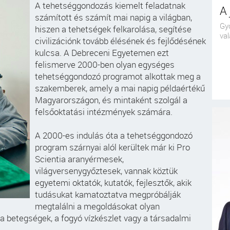
A tehetséggondozás kiemelt feladatnak
A 
számított és számít mai napig a világban,
Győ
hiszen a tehetségek felkarolása, segítése
va
civilizációnk tovább élésének és fejlődésének
kulcsa. A Debreceni Egyetemen ezt
felismerve 2000-ben olyan egységes
tehetséggondozó programot alkottak meg a
szakemberek, amely a mai napig példaértékű
Magyarországon, és mintaként szolgál a
felsőoktatási intézmények számára.
A 2000-es indulás óta a tehetséggondozó
program szárnyai alól kerültek már ki Pro
Scientia aranyérmesek,
világversenygyőztesek, vannak köztük
egyetemi oktatók, kutatók, fejlesztők, akik
tudásukat kamatoztatva megpróbálják
megtalálni a megoldásokat olyan
a betegségek, a fogyó vízkészlet vagy a társadalmi