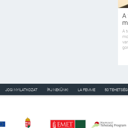
A 
m
A t
mo
van
gon
JOGI NYILATKOZAT
ÍRJ NEKÜNK!
LA FEMME
50 TEHETSÉG