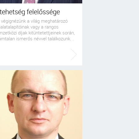
tehetség felelőssége
 végignézünk a világ meghatározó
lalatalapítóinak vagy a rangos
zetközi díjak kitüntetettjeinek során,
mtalan ismerős névvel találkozunk. .