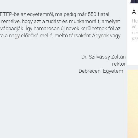
A 
DETEP-be az egyetemről, ma pedig már 550 fiatal
 remélve, hogy azt a tudást és munkamorált, amelyet
Ha
vál
vábbadják. Így hamarosan új nevek kerülhetnek föl az
nem
a a nagy elődöké mellé, méltó társaként Adynak vagy
szá
Dr. Szilvássy Zoltán
rektor
Debreceni Egyetem