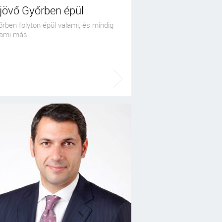
jövő Győrben épül
rben folyton épül valami, és mindig
lami más..