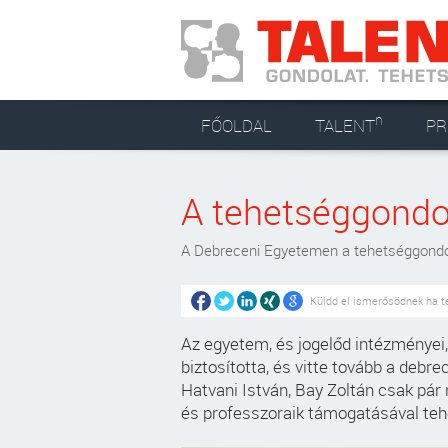
n
FŐOLDAL
TALENT
P
A tehetséggondo
A Debreceni Egyetemen a tehetséggondo
Küldd el ismerősödnek ha t
Az egyetem, és jogelőd intézményei,
biztosította, és vitte tovább a debr
Hatvani István, Bay Zoltán csak pár 
és professzoraik támogatásával teh