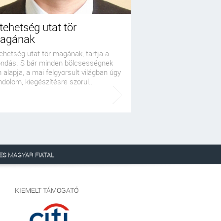
tehetség utat tör
agának
ehetség utat tör magának, tartja a
ndás. S bár minden bölcsességnek
 alapja, a mai felgyorsult világban úgy
dolom, kiegészítésre szorul..
ES MAGYAR FIATAL
KIEMELT TÁMOGATÓ