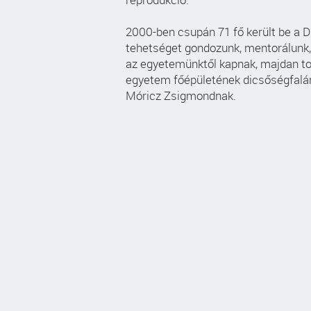
2000-ben csupán 71 fő került be a 
tehetséget gondozunk, mentorálunk,
az egyetemünktől kapnak, majdan to
egyetem főépületének dicsőségfalár
Móricz Zsigmondnak.