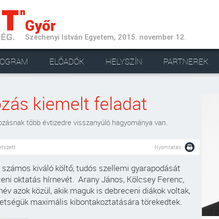
Győr
Széchenyi István Egyetem, 2015. november 12.
ROGRAM
ELŐADÓK
HELYSZÍN
PARTNEREK
zás kiemelt feladat
zásnak több évtizedre visszanyúló hagyománya van.
etszett
Nyomtatás
 számos kiváló költő, tudós szellemi gyarapodását
eceni oktatás hírnevét. Arany János, Kölcsey Ferenc,
név azok közül, akik maguk is debreceni diákok voltak,
etségük maximális kibontakoztatására törekedtek.